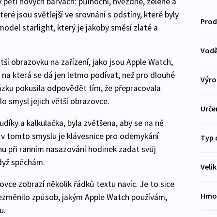
 pěti nových barvách: půlnoční, hvězdné, zelené a
ré jsou světlejší ve srovnání s odstíny, které byly
Prod
model starlight, který je jakoby směsí zlaté a
Vodě
tší obrazovku na zařízení, jako jsou Apple Watch,
 na která se dá jen letmo podívat, než pro dlouhé
Výro
ázku pokusila odpovědět tím, že přepracovala
lo smysl jejich větší obrazovce.
Urče
budíky a kalkulačka, byla zvětšena, aby se na ně
 v tomto smyslu je klávesnice pro odemykání
Typ 
ohu při ranním nasazování hodinek zadat svůj
když spěchám.
Veli
vce zobrazí několik řádků textu navíc. Je to sice
Hmo
 nezměnilo způsob, jakým Apple Watch používám,
u.