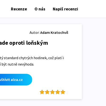
Recenze
O nás
Napiš recenzi
Autor:
Adam Kratochvíl
ade oproti loňským
 standard chytrých hodinek, což platí i
sí být nutně nevýhoda.
štívit alza.cz