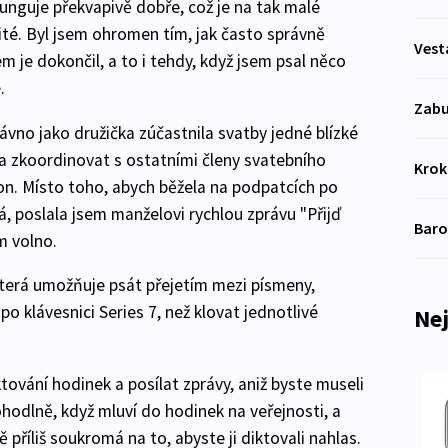
unguje překvapivě dobře, což je na tak malé
žité. Byl jsem ohromen tím, jak často správně
Vest
m je dokončil, a to i tehdy, když jsem psal něco
.
Zabu
ávno jako družička zúčastnila svatby jedné blízké
a zkoordinovat s ostatními členy svatebního
Kro
on. Místo toho, abych běžela na podpatcích po
 poslala jsem manželovi rychlou zprávu "Přijď
Bar
m volno.
která umožňuje psát přejetím mezi písmeny,
 klávesnici Series 7, než klovat jednotlivé
Nej
ování hodinek a posílat zprávy, aniž byste museli
ohodlně, když mluví do hodinek na veřejnosti, a
příliš soukromá na to, abyste ji diktovali nahlas.