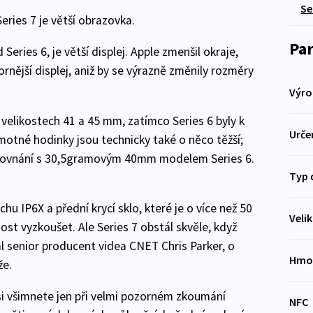
Se
eries 7 je větší obrazovka.
Pa
Series 6, je větší displej. Apple zmenšil okraje,
rnější displej, aniž by se výrazně změnily rozměry
Výro
velikostech 41 a 45 mm, zatímco Series 6 byly k
Urče
tné hodinky jsou technicky také o něco těžší;
srovnání s 30,5gramovým 40mm modelem Series 6.
Typ 
u IP6X a přední krycí sklo, které je o více než 50
Veli
ost vyzkoušet. Ale Series 7 obstál skvěle, když
l senior producent videa CNET Chris Parker, o
Hmo
že.
 si všimnete jen při velmi pozorném zkoumání
NFC