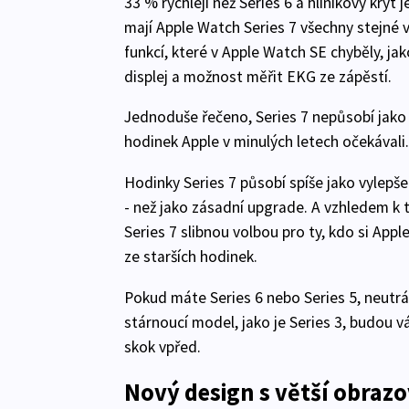
33 % rychleji než Series 6 a hliníkový kryt 
mají Apple Watch Series 7 všechny stejné v
funkcí, které v Apple Watch SE chyběly, ja
displej a možnost měřit EKG ze zápěstí.
Jednoduše řečeno, Series 7 nepůsobí jako
hodinek Apple v minulých letech očekávali.
Hodinky Series 7 působí spíše jako vylepšená
- než jako zásadní upgrade. A vzhledem k t
Series 7 slibnou volbou pro ty, kdo si Appl
ze starších hodinek.
Pokud máte Series 6 nebo Series 5, neutrá
stárnoucí model, jako je Series 3, budou v
skok vpřed.
Nový design s větší obraz