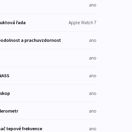
ano
uktová řada
Apple Watch 7
odolnost a prachuvzdornost
ano
ano
NASS
ano
oskop
ano
lerometr
ano
ač tepové frekvence
ano