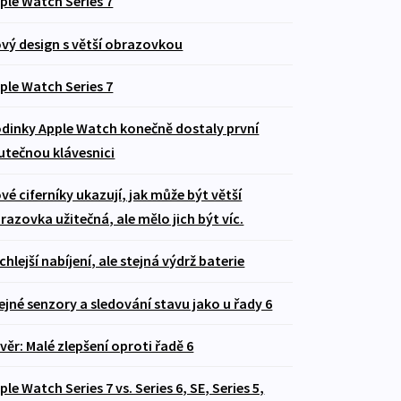
ple Watch Series 7
vý design s větší obrazovkou
ple Watch Series 7
dinky Apple Watch konečně dostaly první
utečnou klávesnici
vé ciferníky ukazují, jak může být větší
razovka užitečná, ale mělo jich být víc.
chlejší nabíjení, ale stejná výdrž baterie
ejné senzory a sledování stavu jako u řady 6
věr: Malé zlepšení oproti řadě 6
ple Watch Series 7 vs. Series 6, SE, Series 5,