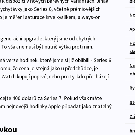
Ap
je k dispozici v nových barevných variantách. Jinak
ychytávky jako Series 6, včetně prémiovějších
No
ko je měření saturace krve kyslíkem, always-on
Ap
 generační upgrade, který jsme od chytrých
Ho
 To však nemusí být nutně výtka proti nim.
sk
 verze hodinek, které jsme si již oblíbili - Series 6
No
omu, že cena je stejná jako u předchůdce, je
ob
e Watch kupují poprvé, nebo pro ty, kdo přecházejí
Ry
cejte 400 dolarů za Series 7. Pokud však máte
St
ám nejnovější hodinky Apple připadat jako znatelný
Zá
ovkou
Ap