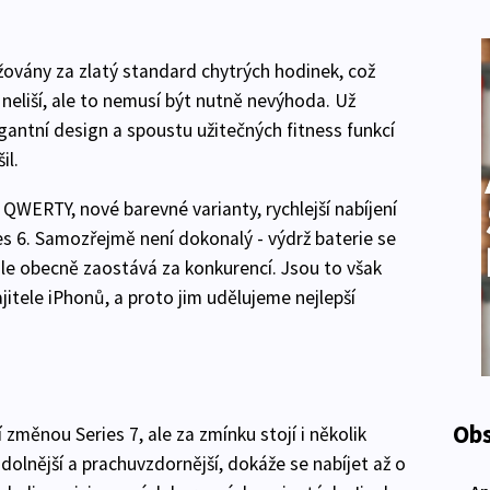
ovány za zlatý standard chytrých hodinek, což
c neliší, ale to nemusí být nutně nevýhoda. Už
gantní design a spoustu užitečných fitness funkcí
il.
 QWERTY, nové barevné varianty, rychlejší nabíjení
es 6. Samozřejmě není dokonalý - výdrž baterie se
ále obecně zaostává za konkurencí. Jsou to však
itele iPhonů, a proto jim udělujeme nejlepší
Obs
změnou Series 7, ale za zmínku stojí i několik
odolnější a prachuvzdornější, dokáže se nabíjet až o