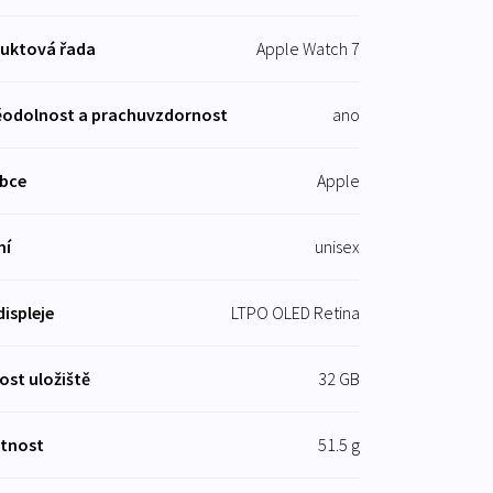
uktová řada
Apple Watch 7
odolnost a prachuvzdornost
ano
bce
Apple
ní
unisex
displeje
LTPO OLED Retina
kost uložiště
32 GB
tnost
51.5 g