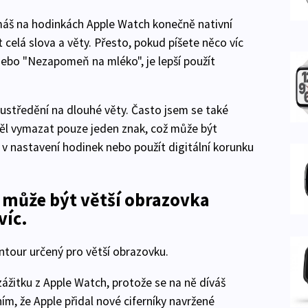
e máš na hodinkách Apple Watch konečně nativní
celá slova a věty. Přesto, pokud píšete něco víc
nebo "Nezapomeň na mléko", je lepší použít
oustředění na dlouhé věty. Často jsem se také
chtěl vymazat pouze jeden znak, což může být
 v nastavení hodinek nebo použít digitální korunku
k může být větší obrazovka
víc.
ntour určený pro větší obrazovku.
zážitku z Apple Watch, protože se na ně díváš
ím, že Apple přidal nové ciferníky navržené