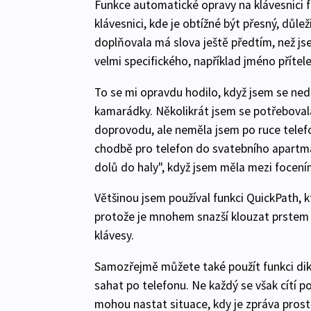
Funkce automatické opravy na klávesnici f
klávesnici, kde je obtížné být přesný, důle
doplňovala má slova ještě předtím, než jse
velmi specifického, například jméno přítele
To se mi opravdu hodilo, když jsem se ned
kamarádky. Několikrát jsem se potřeboval
doprovodu, ale neměla jsem po ruce telef
chodbě pro telefon do svatebního apartmá,
dolů do haly", když jsem měla mezi focení
Většinou jsem používal funkci QuickPath, 
protože je mnohem snazší klouzat prstem po
klávesy.
Samozřejmě můžete také použít funkci dikt
sahat po telefonu. Ne každý se však cítí p
mohou nastat situace, kdy je zpráva prostě 