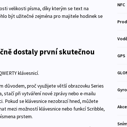
NFC
sti velikosti písma, díky kterým se text na
ohlo být užitečné zejména pro majitele hodinek se
Prod
Vodě
čně dostaly první skutečnou
GPS
GLO
 QWERTY klávesnicí.
 důvodem, proč využijete větší obrazovku Series
Gyr
a, stačí při vytváření nové zprávy nebo e-mailu
ici. Pokud se klávesnice nezobrazí hned, můžete
Akce
nat mezi možností klávesnice nebo funkcí Scribble,
písmena prstem.
Sním