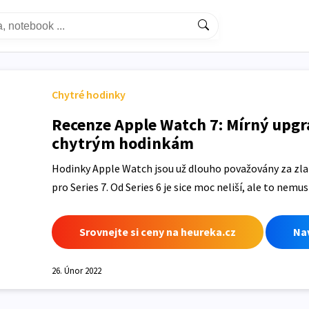
Chytré hodinky
Recenze Apple Watch 7: Mírný upgr
chytrým hodinkám
Hodinky Apple Watch jsou už dlouho považovány za zlatý
pro Series 7. Od Series 6 je sice moc neliší, ale to nemu
Srovnejte si ceny na heureka.cz
Nav
26. Únor 2022