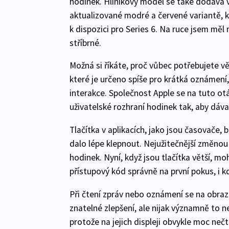
hodinek. Hliníkový model se také dodává v
aktualizované modré a červené variantě, kte
k dispozici pro Series 6. Na ruce jsem měl 
stříbrné.
Možná si říkáte, proč vůbec potřebujete vě
které je určeno spíše pro krátká oznámení,
interakce. Společnost Apple se na tuto ot
uživatelské rozhraní hodinek tak, aby dáva
Tlačítka v aplikacích, jako jsou časovače, 
dalo lépe klepnout. Nejužitečnější změnou
hodinek. Nyní, když jsou tlačítka větší, m
přístupový kód správně na první pokus, i 
Při čtení zpráv nebo oznámení se na obrazo
znatelné zlepšení, ale nijak významně to
protože na jejich displeji obvykle moc nečt